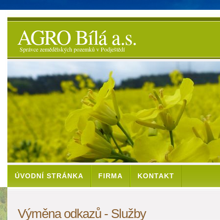
AGRO Bílá a.s.
Správce zemědělských pozemků v Podještědí
ÚVODNÍ STRÁNKA
FIRMA
KONTAKT
Výměna odkazů - Služby