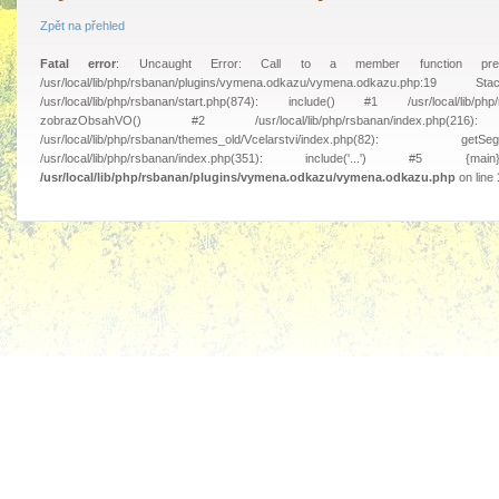
Zpět na přehled
Fatal error
: Uncaught Error: Call to a member function pre
/usr/local/lib/php/rsbanan/plugins/vymena.odkazu/vymena.odkazu.php
/usr/local/lib/php/rsbanan/start.php(874): include() #1 /usr/local/lib/php/r
zobrazObsahVO() #2 /usr/local/lib/php/rsbanan/index.php
/usr/local/lib/php/rsbanan/themes_old/Vcelarstvi/index.php(82
/usr/local/lib/php/rsbanan/index.php(351): include('...') #
/usr/local/lib/php/rsbanan/plugins/vymena.odkazu/vymena.odkazu.php
on line