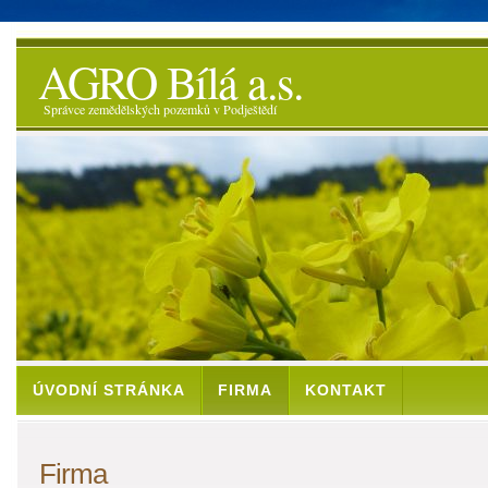
AGRO Bílá a.s.
Správce zemědělských pozemků v Podještědí
ÚVODNÍ STRÁNKA
FIRMA
KONTAKT
Firma