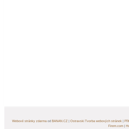
Webové stránky zdarma
od
BANAN.CZ
|
Ostravski Tvorba webových stránek
|
Při
Firem.com
|
Ho