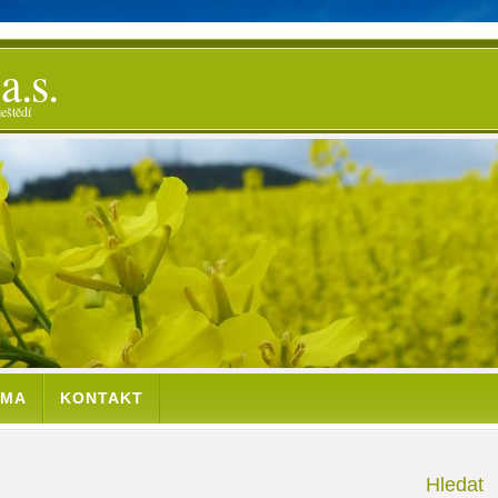
.s.
eštědí
RMA
KONTAKT
Hledat