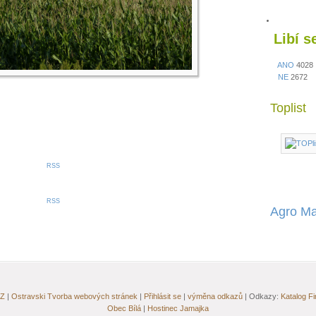
Libí 
ANO
4028
NE
2672
Toplist
RSS
RSS
Agro Ma
Z
|
Ostravski Tvorba webových stránek
|
Přihlásit se
|
výměna odkazů
| Odkazy:
Katalog F
Obec Bílá
|
Hostinec Jamajka