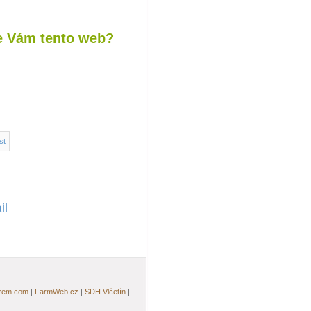
se Vám tento web?
il
irem.com
|
FarmWeb.cz
|
SDH Vlčetín
|