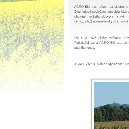
AGRO Bílá a.s., působí na Liberecku
Dlouhodobě společnost působila jako 
chovatel hovězího dobytka na výkrm.
senáž, siláž) a zemědělských komodit ja
Od 1.10. 2025 přešly veškeré prov
Podještědí a.s a AGRO Bílá a.s. se
půdního fondu.
AGRO Bílá a.s. tvoří se společností Pi