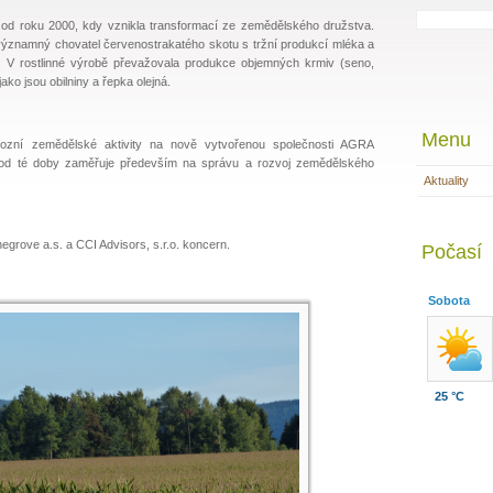
 od roku 2000, kdy vznikla transformací ze zemědělského družstva.
významný chovatel červenostrakatého skotu s tržní produkcí mléka a
 V rostlinné výrobě převažovala produkce objemných krmiv (seno,
ko jsou obilniny a řepka olejná.
Menu
ozní zemědělské aktivity na nově vytvořenou společnosti AGRA
 od té doby zaměřuje především na správu a rozvoj zemědělského
Aktuality
negrove a.s. a CCI Advisors, s.r.o. koncern.
Počasí
Sobota
25 °C