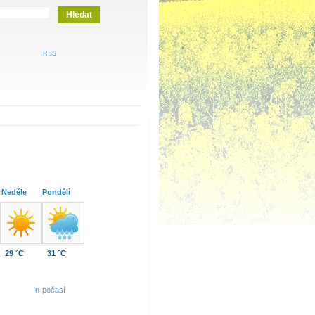
RSS
Neděle
Pondělí
29 °C
31 °C
In-počasí