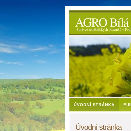
AGRO Bílá a
Správce zemědělských pozemků v Podj
ÚVODNÍ STRÁNKA
FI
Úvodní stránka