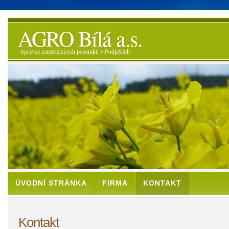
AGRO Bílá a.s.
Správce zemědělských pozemků v Podještědí
ÚVODNÍ STRÁNKA
FIRMA
KONTAKT
Kontakt