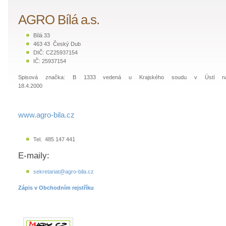
AGRO Bílá a.s.
Bílá 33
463 43 Český Dub
DIČ: CZ25937154
IČ: 25937154
Spisová značka: B 1333 vedená u Krajského soudu v Ústí n
18.4.2000
www.agro-bila.cz
Tel. 485 147 441
E-maily:
sekretariat@agro-bila.cz
Zápis v Obchodním rejstříku